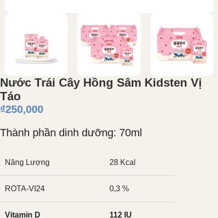
Nước Trái Cây Hồng Sâm Kidsten Vị
Táo
₫
250,000
Thành phần dinh dưỡng: 70ml
Năng Lượng
28 Kcal
ROTA-VI24
0,3 %
Vitamin D
112 IU