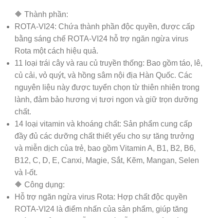
🔶
Thành phần:
ROTA-VI24: Chứa thành phần độc quyền, được cấp
bằng sáng chế ROTA-VI24 hỗ trợ ngăn ngừa virus
Rota một cách hiệu quả.
11 loại trái cây và rau củ truyền thống: Bao gồm táo, lê,
củ cải, vỏ quýt, và hồng sâm nội địa Hàn Quốc. Các
nguyên liệu này được tuyển chọn từ thiên nhiên trong
lành, đảm bảo hương vị tươi ngon và giữ trọn dưỡng
chất.
14 loại vitamin và khoáng chất: Sản phẩm cung cấp
đầy đủ các dưỡng chất thiết yếu cho sự tăng trưởng
và miễn dịch của trẻ, bao gồm Vitamin A, B1, B2, B6,
B12, C, D, E, Canxi, Magie, Sắt, Kẽm, Mangan, Selen
và I-ốt.
🔶
Công dụng:
Hỗ trợ ngăn ngừa virus Rota: Hợp chất độc quyền
ROTA-VI24 là điểm nhấn của sản phẩm, giúp tăng